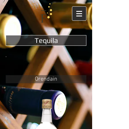
Tequila
Orendain